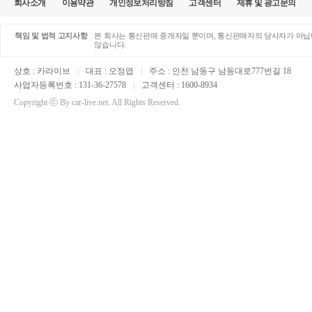
회사소개
이용약관
개인정보처리방침
고객센터
제휴 및 광고문의
책임 및 법적 고지사항
본 회사는 통신판매 중개자일 뿐이며, 통신판매자의 당사자가 아닙니
않습니다.
상호 : 카라이브
|
대표 : 오정엽
|
주소 : 인천 남동구 남동대로777번길 18
사업자등록번호 : 131-36-27578
|
고객센터 : 1600-8934
Copyright ⓒ By car-live.net. All Rights Reserved.