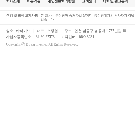
회사소개
이용약관
개인정보처리방침
고객센터
제휴 및 광고문의
책임 및 법적 고지사항
본 회사는 통신판매 중개자일 뿐이며, 통신판매자의 당사자가 아닙니
않습니다.
상호 : 카라이브
|
대표 : 오정엽
|
주소 : 인천 남동구 남동대로777번길 18
사업자등록번호 : 131-36-27578
|
고객센터 : 1600-8934
Copyright ⓒ By car-live.net. All Rights Reserved.