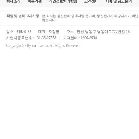
회사소개
이용약관
개인정보처리방침
고객센터
제휴 및 광고문의
책임 및 법적 고지사항
본 회사는 통신판매 중개자일 뿐이며, 통신판매자의 당사자가 아닙니
않습니다.
상호 : 카라이브
|
대표 : 오정엽
|
주소 : 인천 남동구 남동대로777번길 18
사업자등록번호 : 131-36-27578
|
고객센터 : 1600-8934
Copyright ⓒ By car-live.net. All Rights Reserved.